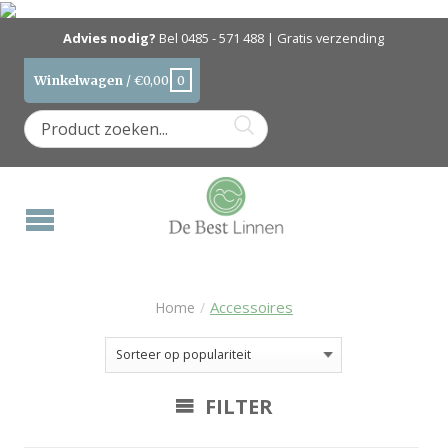
Advies nodig?
Bel
0485 - 571 488
| Gratis verzending
Winkelwagen
/
€
0,00
0
Accessoires
Home
/
FILTER