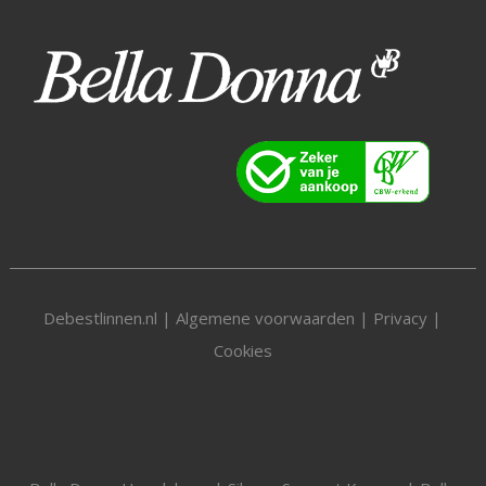
Debestlinnen.nl |
Algemene voorwaarden
|
Privacy
|
Cookies