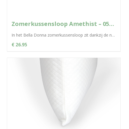
Zomerkussensloop Amethist – 0528 Bella Donna
In het Bella Donna zomerkussensloop zit dankzij de natuurlijke cellulosevezel Tencel® een uitgekiend klimaatconcept voor een aangenaam en droog slaapklimaat. De fantastische...
€ 26.95