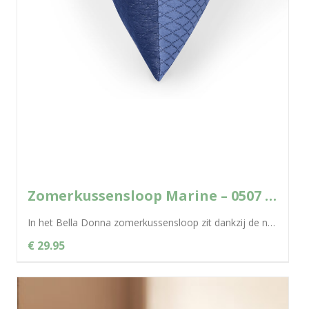
Zomerkussensloop Marine – 0507 Bella Donna
In het Bella Donna zomerkussensloop zit dankzij de natuurlijke cellulosevezel Tencel® een uitgekiend klimaatconcept voor een aangenaam en droog slaapklimaat. De fantastische...
€ 29.95