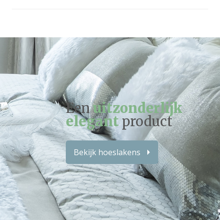
Een
uitzonderlijk
elegant
product
Bekijk hoeslakens