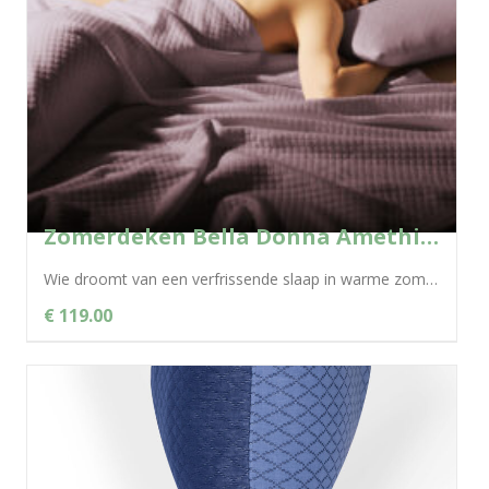
Zomerdeken Bella Donna Amethist – 0528
Wie droomt van een verfrissende slaap in warme zomernachten, kan gerust zijn ogen openen: de Bella Donna zomerdeken biedt dankzij de natuurlijke...
€ 119.00