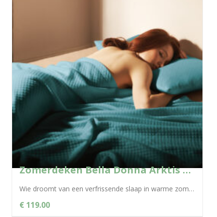
Zomerdeken Bella Donna Arktis – 0302
Wie droomt van een verfrissende slaap in warme zomernachten, kan gerust zijn ogen openen: de Bella Donna zomerdeken biedt dankzij de natuurlijke...
€ 119.00