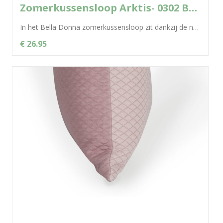
Zomerkussensloop Arktis- 0302 Bella Donna
In het Bella Donna zomerkussensloop zit dankzij de natuurlijke cellulosevezel Tencel® een uitgekiend klimaatconcept voor een aangenaam en droog slaapklimaat. De fantastische...
€ 26.95