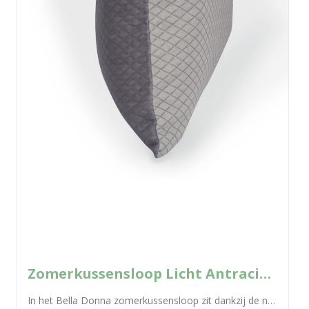
Zomerkussensloop Licht Antraciet – 0215 Bella Donna
In het Bella Donna zomerkussensloop zit dankzij de natuurlijke cellulosevezel Tencel® een uitgekiend klimaatconcept voor een aangenaam en droog slaapklimaat. De fantastische...