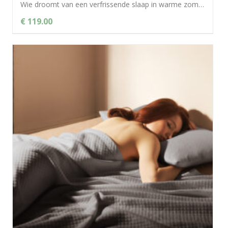
Wie droomt van een verfrissende slaap in warme zomernachten, kan gerust zijn ogen openen: de Bella Donna zomerdeken biedt dankzij de natuurlijke...
€ 119.00