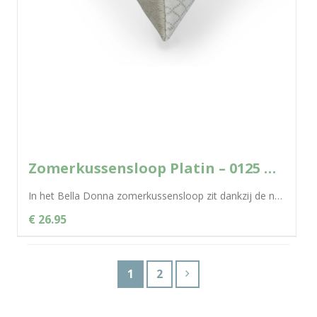
Zomerkussensloop Platin – 0125 Bella Donna
In het Bella Donna zomerkussensloop zit dankzij de natuurlijke cellulosevezel Tencel® een uitgekiend klimaatconcept voor een aangenaam en droog slaapklimaat. De fantastische...
€ 26.95
1
2