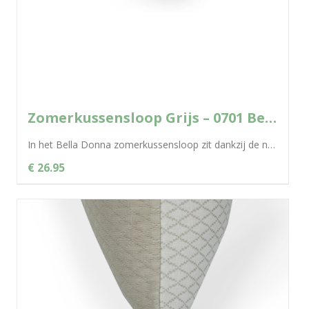
Zomerkussensloop Grijs – 0701 Bella Donna
In het Bella Donna zomerkussensloop zit dankzij de natuurlijke cellulosevezel Tencel® een uitgekiend klimaatconcept voor een aangenaam en droog slaapklimaat. De fantastische...
€ 26.95