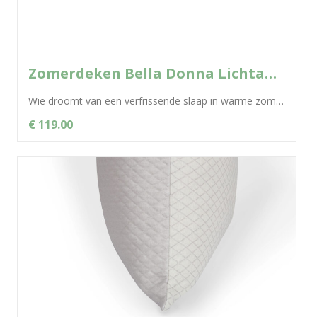
Zomerdeken Bella Donna Lichtantraciet – 0215
Wie droomt van een verfrissende slaap in warme zomernachten, kan gerust zijn ogen openen: de Bella Donna zomerdeken biedt dankzij de natuurlijke...
€ 119.00