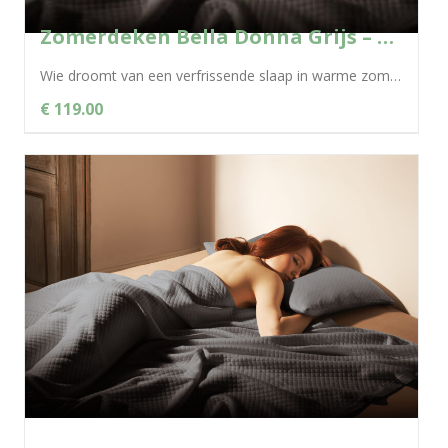
Zomerdeken Bella Donna Grijs – 0701
Wie droomt van een verfrissende slaap in warme zomernachten, kan gerust zijn ogen openen: de Bella Donna zomerdeken biedt dankzij de natuurlijke...
€ 119.00