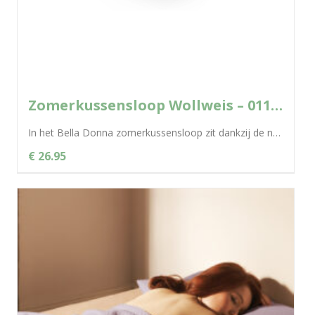
Zomerkussensloop Wollweis – 0114 Bella Donna
In het Bella Donna zomerkussensloop zit dankzij de natuurlijke cellulosevezel Tencel® een uitgekiend klimaatconcept voor een aangenaam en droog slaapklimaat. De fantastische...
€ 26.95