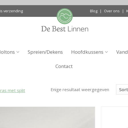
is verzending
Blog
|
Over ons
|
oltons
Spreien/Dekens
Hoofdkussens
Vand
Contact
Enige resultaat weergegeven
ras met split