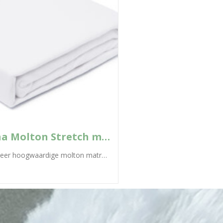
Morgana Molton Stretch met split
Kwalitatief zeer hoogwaardige molton matrasbeschermer met stretch en een pool van 100% katoen (210 gram/mtr2). Dit molton hoeslaken heeft een perfecte pasvorm...