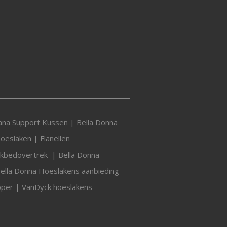
vana Support Kussen
|
Bella Donna
Hoeslaken
|
Flanellen
ekbedovertrek
|
Bella Donna
ella Donna Hoeslakens aanbieding
pper
|
VanDyck hoeslakens