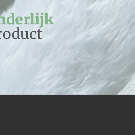
nderlijk
roduct