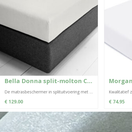
Bella Donna split-molton Clima voor matras
De matrasbeschermer in splituitvoering met het oppervlak van badstof van 100% Tencel®. Het natuurlijke cellulosevezel Tencel® absorbeert vocht uitstekend, slaat dit op...
€ 129.00
€ 74.95