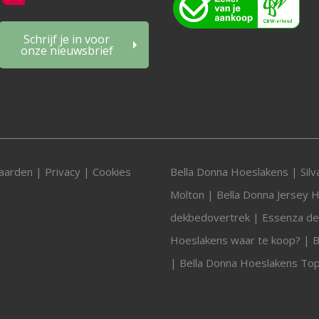
Schrijf je in voor
onze nieuwsbrief
aarden
|
Privacy
|
Cookies
Bella Donna Hoeslakens
|
Sil
Molton
|
Bella Donna Jersey 
dekbedovertrek
|
Essenza d
Hoeslakens waar te koop?
|
B
|
Bella Donna Hoeslakens To