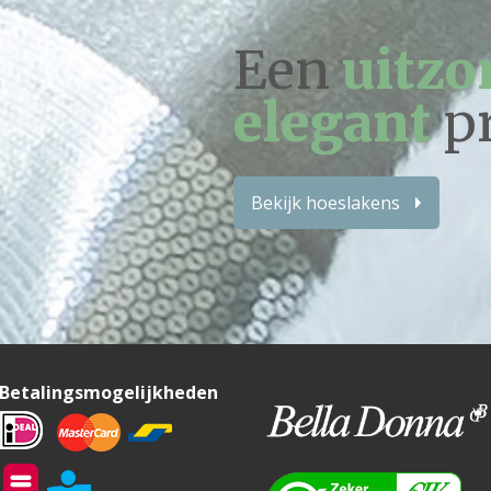
Een
uitzo
elegant
p
Bekijk hoeslakens
Betalingsmogelijkheden