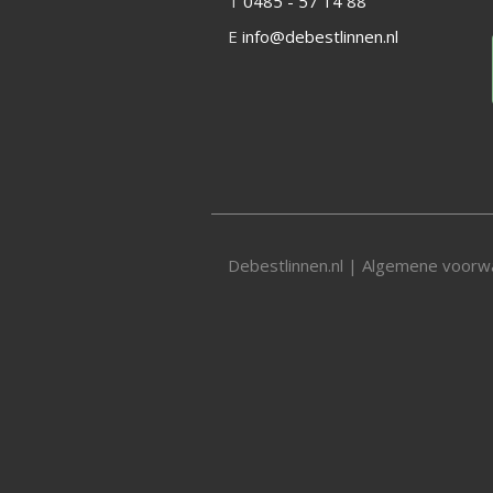
T
0485 - 57 14 88
E
info@debestlinnen.nl
Debestlinnen.nl |
Algemene voorw