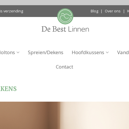
is verzending
Blog
|
Over ons
|
oltons
Spreien/Dekens
Hoofdkussens
Vand
Contact
AKENS