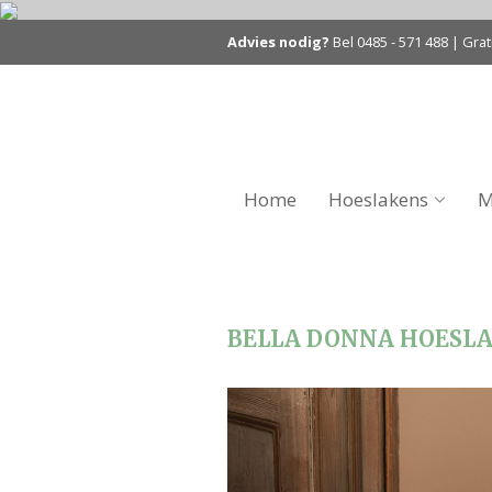
Advies nodig?
Bel
0485 - 571 488
| Grat
Home
Hoeslakens
M
BELLA DONNA HOESL