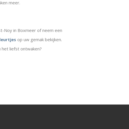
laken meer.
est-Noy in Boxmeer of neem een
leurtjes
op uw gemak bekijken.
 het liefst ontwaken?