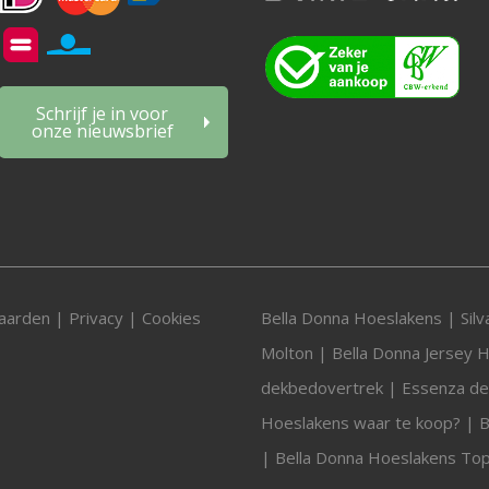
Schrijf je in voor
onze nieuwsbrief
aarden
|
Privacy
|
Cookies
Bella Donna Hoeslakens
|
Sil
Molton
|
Bella Donna Jersey 
dekbedovertrek
|
Essenza d
Hoeslakens waar te koop?
|
B
|
Bella Donna Hoeslakens To