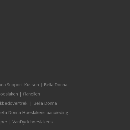
vana Support Kussen
|
Bella Donna
Hoeslaken
|
Flanellen
ekbedovertrek
|
Bella Donna
ella Donna Hoeslakens aanbieding
pper
|
VanDyck hoeslakens