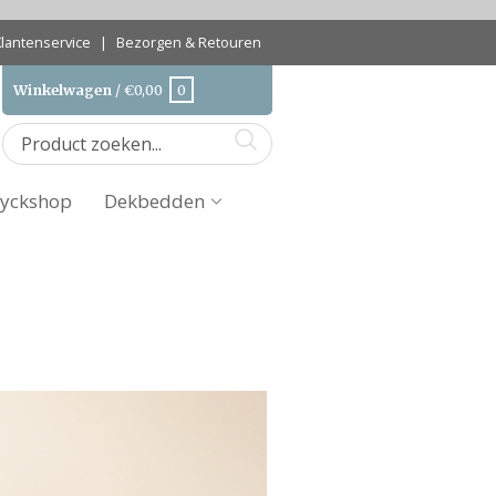
Klantenservice
|
Bezorgen & Retouren
Winkelwagen
/
€
0,00
0
yckshop
Dekbedden