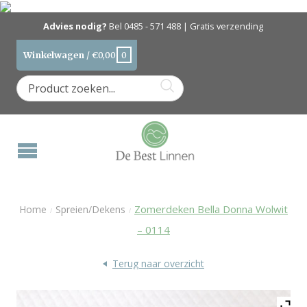
Advies nodig?
Bel
0485 - 571 488
| Gratis verzending
Winkelwagen
/
€
0,00
0
Zomerdeken Bella Donna Wolwit
Home
Spreien/Dekens
/
/
– 0114
Terug naar overzicht