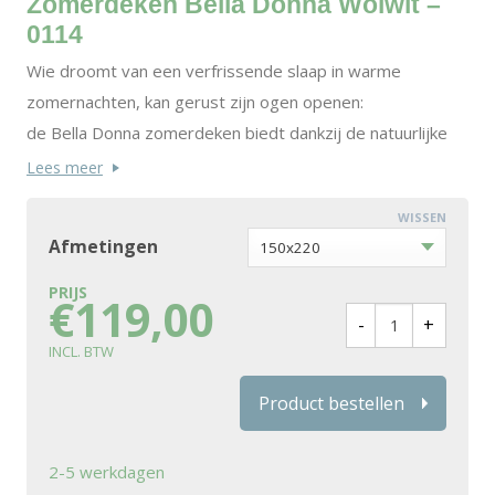
Zomerdeken Bella Donna Wolwit –
0114
Wie droomt van een verfrissende slaap in warme
zomernachten, kan gerust zijn ogen openen:
de Bella Donna zomerdeken biedt dankzij de natuurlijke
cellulosevezel Tencel® een
Lees meer
uitgekiend klimaatconcept voor een droog slaapklimaat bij
WISSEN
een aangename temperatuur.
Afmetingen
Deze geweldige functionele vezel zorgt ervoor dat de
zomerdeken perfect vocht kan
€
119,00
opnemen en bovendien bacteriën en geuren tegengaat.
De toedekzijde van de zomerdeken
bestaat uit hoogwaardige katoenjersey, op natuurlijke
Product bestellen
wijze veredeld met
aloë vera en zijdeproteïne.
2-5 werkdagen
De Bella Donna zomerdeken wordt eenvoudig en