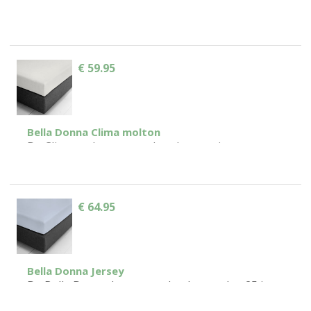
de natuurlijke cellulosevezel Tencel® een
uitgekiend klimaatconcept voor een aangenaam
en droog slaapklimaat. De fantastische...
€ 59.95
Bella Donna Clima molton
De Clima molton matrasbeschermer is
verkrijgbaar in alle maten, ook extra grote
maten, en biedt met het oppervlak van badstof
van 100%...
€ 64.95
Bella Donna Jersey
De Bella Donna Jersey maakt al meer dan 25 jaar
deel uit van ons assortiment en is onze absolute