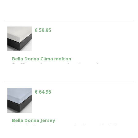
de natuurlijke cellulosevezel Tencel® een
uitgekiend klimaatconcept voor een aangenaam
en droog slaapklimaat. De fantastische...
€ 59.95
Bella Donna Clima molton
De Clima molton matrasbeschermer is
verkrijgbaar in alle maten, ook extra grote
maten, en biedt met het oppervlak van badstof
van 100%...
€ 64.95
Bella Donna Jersey
De Bella Donna Jersey maakt al meer dan 25 jaar
deel uit van ons assortiment en is onze absolute