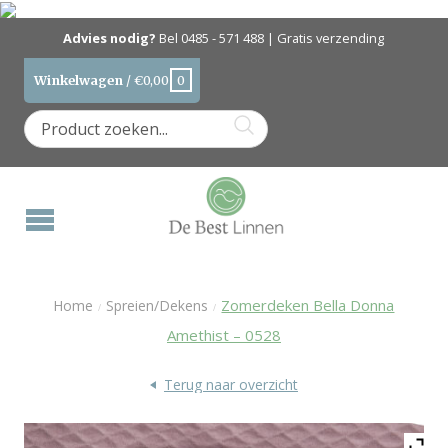
Advies nodig?
Bel
0485 - 571 488
| Gratis verzending
Winkelwagen
/
€
0,00
0
Zomerdeken Bella Donna
Home
Spreien/Dekens
/
/
Amethist – 0528
Terug naar overzicht