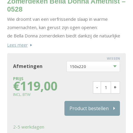
Zomerdeken Bella Donna Amethist –
0528
Wie droomt van een verfrissende slaap in warme
zomernachten, kan gerust zijn ogen openen:
de Bella Donna zomerdeken biedt dankzij de natuurlijke
cellulosevezel Tencel® een
Lees meer
uitgekiend klimaatconcept voor een droog slaapklimaat bij
WISSEN
een aangename temperatuur.
Afmetingen
Deze geweldige functionele vezel zorgt ervoor dat de
zomerdeken perfect vocht kan
€
119,00
opnemen en bovendien bacteriën en geuren tegengaat.
De toedekzijde van de zomerdeken
bestaat uit hoogwaardige katoenjersey, op natuurlijke
Product bestellen
wijze veredeld met
aloë vera en zijdeproteïne.
2-5 werkdagen
De Bella Donna zomerdeken wordt eenvoudig en