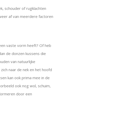
k, schouder of rugklachten
 weer af van meerdere factoren
n een vaste vorm heeft? Of heb
 dan de donzen kussens die
uden van natuurlijke
zich naar de nek en het hoofd
ssen kan ook prima mee in de
oorbeeld ook nog wol, schuim,
informeren door een