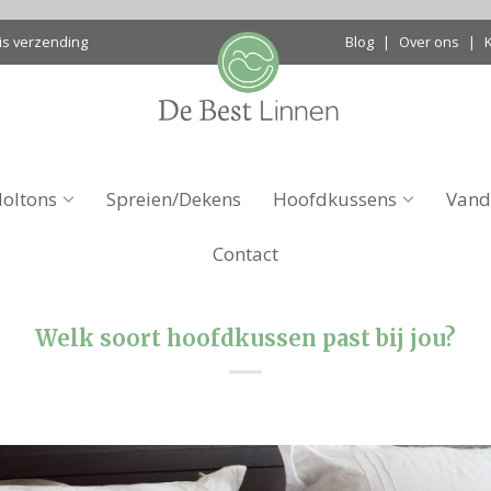
is verzending
Blog
|
Over ons
|
oltons
Spreien/Dekens
Hoofdkussens
Vand
Contact
Welk soort hoofdkussen past bij jou?