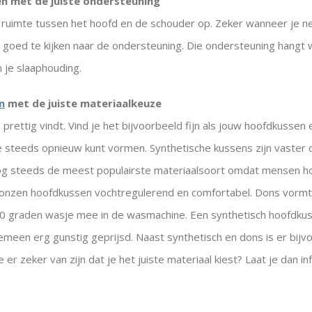
n met de juiste ondersteuning
ruimte tussen het hoofd en de schouder op. Zeker wanneer je ne
om goed te kijken naar de ondersteuning. Die ondersteuning hangt
 je slaaphouding.
n
met de juiste materiaalkeuze
prettig vindt. Vind je het bijvoorbeeld fijn als jouw hoofdkusse
 je steeds opnieuw kunt vormen. Synthetische kussens zijn vaster
og steeds de meest populairste materiaalsoort omdat mensen ho
onzen hoofdkussen vochtregulerend en comfortabel. Dons vormt 
30 graden wasje mee in de wasmachine. Een synthetisch hoofdku
emeen erg gunstig geprijsd. Naast synthetisch en dons is er bijv
 er zeker van zijn dat je het juiste materiaal kiest? Laat je dan 