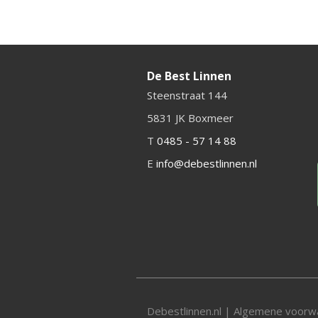
De Best Linnen
Steenstraat 144
5831 JK Boxmeer
T
0485 - 57 14 88
E
info@debestlinnen.nl
Debestlinnen.nl |
Algemene voorw