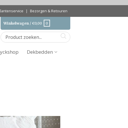
Klantenservice
|
Bezorgen & Retouren
Winkelwagen
/
€
0,00
0
yckshop
Dekbedden