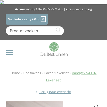
Advies nodig?
Bel
0485 - 571 488
| Gratis verzending
Winkelwagen
/
€
0,00
0
Vandyck SATIN
Home
Hoeslakens
Laken/Lakenset
/
/
/
Lakenset
Terug naar overzicht