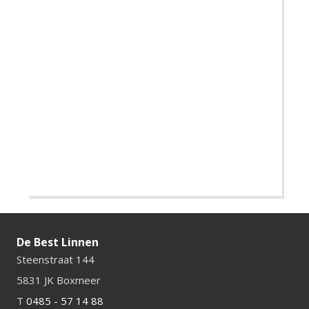
De Best Linnen
Steenstraat 144
5831 JK Boxmeer
T
0485 - 57 14 88