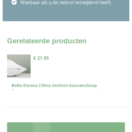
Wasbaar als u de nekrol verwijderd heeft.
graden Celsius. De neksteun dient voor het wassen
verwijderd te worden.
Gerelateerde producten
€ 21.95
Bella Donna Clima molton kussensloop
De kussenbeschermer met het oppervlak van
badstof van 100% Tencel® Lyocell . Het
natuurlijke cellulosevezel Tencel® Lyocell.
absorbeert vocht uitstekend, slaat dit...