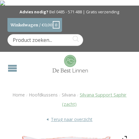
Advies nodig?
Bel
0485 - 571 488
| Gratis verzending
Winkelwagen
/
€
0,00
0
Silvana Support Saphir
Home
Hoofdkussens
Silvana
/
/
/
(zacht)
Terug naar overzicht