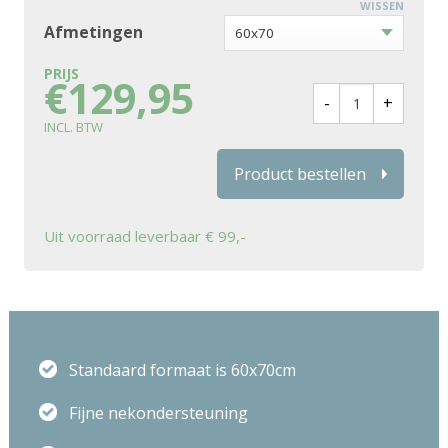
WISSEN
Afmetingen
De bovenvakken van de Saphir zijn gevuld met Comforel
Fresh & Tencel®. Comforel® is een zachte en
€
129,95
hoogwaardige synthetische vezelbolletje. Door de
toevoeging van Tencel® is het kussen nog beter vocht-
en temperatuur regulerend. Door middel van een
ritssluiting is de dikte van het kussen eenvoudig aan te
Product bestellen
passen. De buitenkant van de Saphir is van 100%
hoogwaardige katoen en behandeld met Aegis®.
Uit voorraad leverbaar € 99,-
Hierdoor is het kussen schimmel-, bacterie- en
huisstofmijtwerend.
De neksteun van de Saphir is gemaakt van zachte Vita
Talalay® latex. Deze hoogwaardige latex is soepeler en
Standaard formaat is 60x70cm
beter ventilerend dan gewone latex. Daarnaast zorgt de
Fijne nekondersteuning
nekinkeping ervoor dat het kussen de nek en het hoofd
soepel volgt. De Silvana Support Saphir is wasbaar op 60