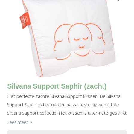
Silvana Support Saphir (zacht)
Het perfecte zachte Silvana Support kussen. De Silvana
Support Saphir is het op één na zachtste kussen uit de
Silvana Support collectie. Het kussen is uitermate geschikt
voor het gebruik op een zacht matras en wanneer je niet
Lees meer
al te groot van postuur bent.