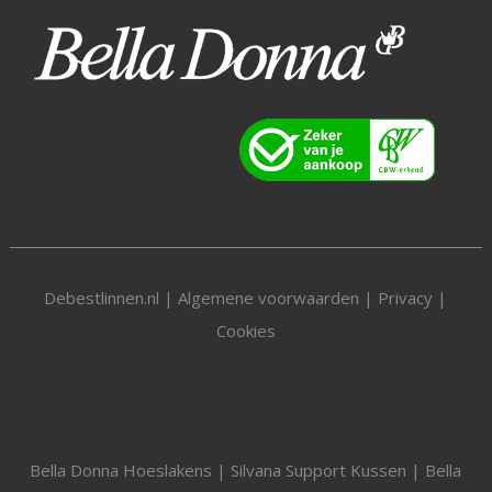
Debestlinnen.nl |
Algemene voorwaarden
|
Privacy
|
Cookies
Bella Donna Hoeslakens
|
Silvana Support Kussen
|
Bella