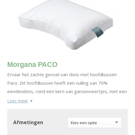
Morgana PACO
Ervaar het zachte gevoel van dons met hoofdkussen
Paco. Dit hoofdkussen heeft een vulling van 70%
eendendons, rond een kern van ganzenveertjes, met een
tijk van 100% katoen. Het model van het kussen met een
Lees meer
opstaande rand en schouderuitsparing zorgt voor extra
ondersteuning voor je nek. De tijk is van 100% katoen.
Afmetingen
De natuurlijke materialen in dit kussen zorgen voor een
goede ventilatie en vochtregulatie, essentieel voor een