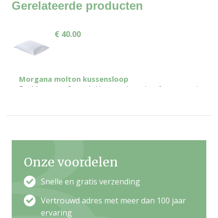
Gerelateerde producten
€ 40.00
Morgana molton kussensloop
De Morgana Stretch Kussensloop heeft een pool
van 100% katoen, is warmte-isolerend en
vochtabsorberend. Per 2 stuks verpakt, met rits.
Wasbaar op...
Onze voordelen
Snelle en gratis verzending
Vertrouwd adres met meer dan 100 jaar
ervaring