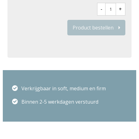
goed en gezond slaapklimaat!
Product bestellen
Hoofdkussen Paco is gefabriceerd in Nederland en is
exclusief verkrijgbaar bij Morgana.
Verkrijgbaar in soft, medium en firm
Binnen 2-5 werkdagen verstuurd