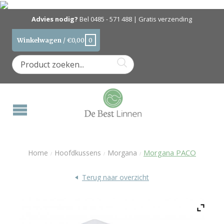
Advies nodig?
Bel
0485 - 571 488
| Gratis verzending
Winkelwagen
/
€
0,00
0
Morgana PACO
Home
Hoofdkussens
Morgana
/
/
/
Terug naar overzicht