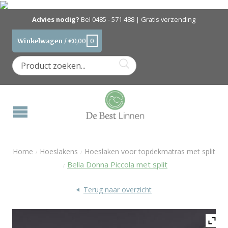
Advies nodig?
Bel
0485 - 571 488
| Gratis verzending
Winkelwagen
/
€
0,00
0
Home
Hoeslakens
Hoeslaken voor topdekmatras met split
/
/
Bella Donna Piccola met split
/
Terug naar overzicht