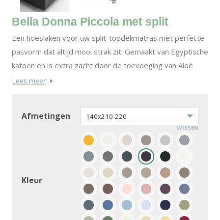
Bella Donna Piccola met split
Een hoeslaken voor uw split-topdekmatras met perfecte
pasvorm dat altijd mooi strak zit. Gemaakt van Egyptische
katoen en is extra zacht door de toevoeging van Aloë
Vera. Door het gebruik van getwijnde katoengarens met
Lees meer
lange vezels ontstaan er geen pluisjes (bolletjes) op het
hoeslaken. Het hoeslaken heeft rondom elastiek en een
Afmetingen
hoekhoogte speciaal gemaakt voor een topdekmatras op
WISSEN
een verstelbare boxspring. Splitlengte is standaard 80cm.
Kleur