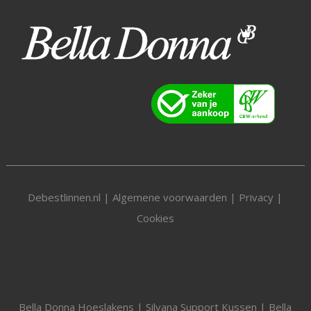
Debestlinnen.nl |
Algemene voorwaarden
|
Privacy
|
Cookies
Bella Donna Hoeslakens
|
Silvana Support Kussen
|
Bella