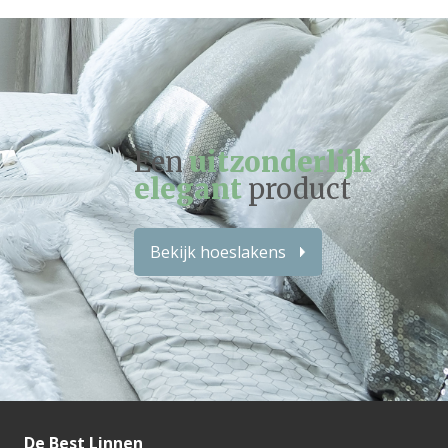
Een
uitzonderlijk
elegant
product
Bekijk hoeslakens
De Best Linnen