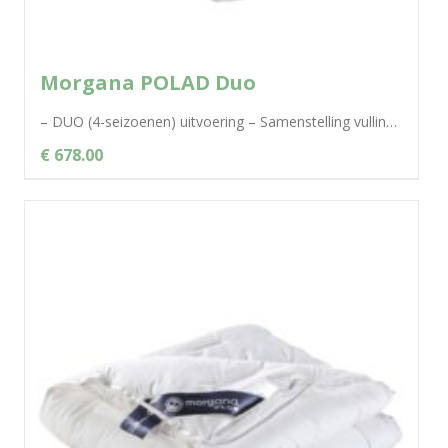
Morgana POLAD Duo
– DUO (4-seizoenen) uitvoering – Samenstelling vulling 90% Pools ganzendons en 10% veren – De hoge kwaliteit ganzendons in het dekbed zorgt...
€ 678.00