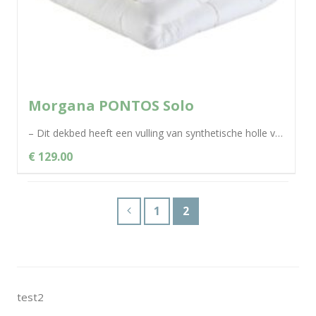
Morgana PONTOS Solo
– Dit dekbed heeft een vulling van synthetische holle vezels waardoor dit dekbed relatief goed ventileert – De ‘fibre-soft’ holle vezel zorgt...
€ 129.00
1
2
test2