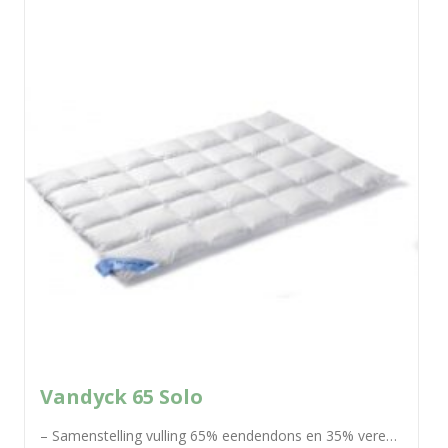
Vandyck 65 Solo
– Samenstelling vulling 65% eendendons en 35% veren – De natuurlijke vulling van dit dekbed zorgt voor een groot ademend vermogen –...