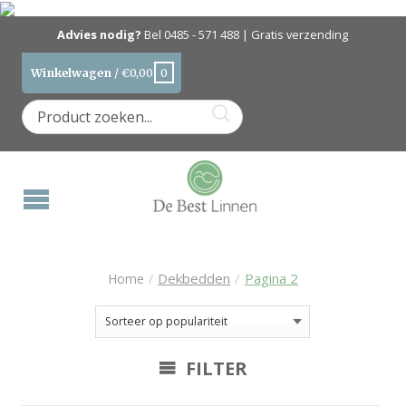
Advies nodig?
Bel
0485 - 571 488
| Gratis verzending
Winkelwagen
/
€
0,00
0
Dekbedden
/
Pagina 2
Home
/
FILTER