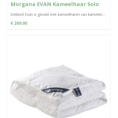
Morgana EVAN Kameelhaar Solo
Dekbed Evan is gevuld met kameelharen van kamelen uit de hooggebergtes van Centraal-Azië. Deze kamelen hebben te maken met enorm variërende omgevingstemperaturen,...
€ 269.00